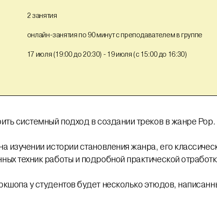
2 занятия
онлайн-занятия по 90 минут с преподавателем в группе
17 июля (19:00 до 20:30) - 19 июля (с 15:00 до 16:30)
оить системный подход в создании треков в жанре Pop
на изучении истории становления жанра, его классичес
ных техник работы и подробной практической отработк
ркшопа у студентов будет несколько этюдов, написанн