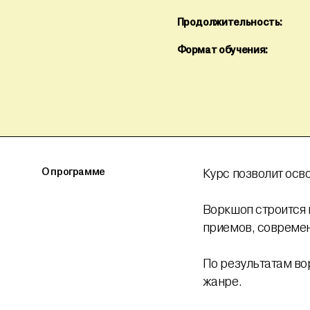
Продолжительность:
Формат обучения:
О программе
Курс позволит осв
Воркшоп строится 
приемов, современ
По результатам во
жанре.