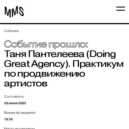
Событие
Событие прошло:
Таня Пантелеева (Doing
Great Agency). Практикум
по продвижению
артистов
Состоялось
02 июня 2023
Время проведения
19:30
Место проведения