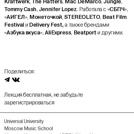
Kraftwerk
,
The Hatters
,
Mac DeMarco
,
Jungle
,
Tommy Cash
,
Jennifer Lopez
. Работала с «
СБПЧ
»,
«
АИГЕЛ
»,
Монеточкой
,
STEREOLETO
,
Beat Film
Festival
и
Delivery Fest,
а также брендами
«
Азбука вкуса
»,
AliExpress
,
Beatport
и другими.
Поделиться:
Лекция бесплатная, не забудьте
зарегистрироваться
Universal University
Moscow Music School