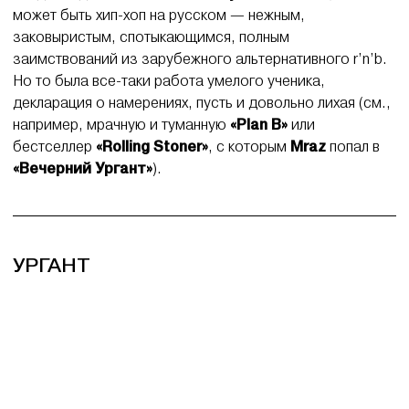
может быть хип-хоп на русском — нежным,
заковыристым, спотыкающимся, полным
заимствований из зарубежного альтернативного r’n’b.
Но то была все-таки работа умелого ученика,
декларация о намерениях, пусть и довольно лихая (см.,
например, мрачную и туманную
«Plan B»
или
бестселлер
«Rolling Stoner»
, с которым
Mraz
попал в
«Вечерний Ургант»
).
УРГАНТ