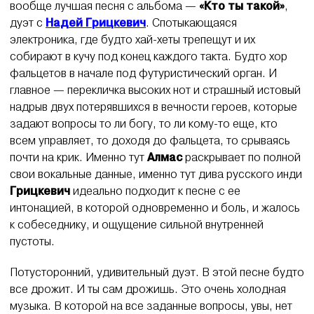
вообще лучшая песня с альбома —
«Кто ты такой»
,
дуэт с
Надей Грицкевич
. Спотыкающаяся
электроника, где будто хай-хеты трепещут и их
собирают в кучу под конец каждого такта. Будто хор
фальцетов в начале под футуристический орган. И
главное — перекличка высоких нот и страшный истовый
надрыв двух потерявшихся в вечности героев, которые
задают вопросы то ли богу, то ли кому-то еще, кто
всем управляет, то доходя до фальцета, то срываясь
почти на крик. Именно тут
Алмас
раскрывает по полной
свои вокальные данные, именно тут дива русского инди
Грицкевич
идеально подходит к песне с ее
интонацией, в которой одновременно и боль, и жалось
к собеседнику, и ощущение сильной внутренней
пустоты.
Потусторонний, удивительный дуэт. В этой песне будто
все дрожит. И ты сам дрожишь. Это очень холодная
музыка. В которой на все заданные вопросы, увы, нет