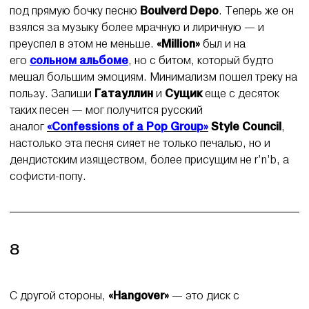
под прямую бочку песню
Boulverd Depo
. Теперь же он
взялся за музыку более мрачную и лиричную — и
преуспел в этом не меньше.
«Million»
был и на
его
сольном альбоме
, но с битом, который будто
мешал большим эмоциям. Минимализм пошел треку на
пользу. Запиши
Гатауллин
и
Сущик
еще с десяток
таких песен — мог получится русский
аналог
«Confessions of a Pop Group»
Style Council
,
настолько эта песня сияет не только печалью, но и
дендистским изяществом, более присущим не r’n’b, а
софисти-попу.
8
С другой стороны,
«Hangover»
— это диск с