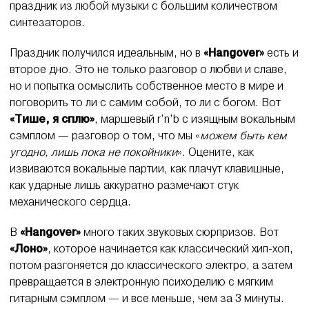
праздник из любой музыки с большим количеством
синтезаторов.
Праздник получился идеальным, но в
«Hangover»
есть и
второе дно. Это не только разговор о любви и славе,
но и попытка осмыслить собственное место в мире и
поговорить то ли с самим собой, то ли с богом. Вот
«Тише, я сплю»
, маршевый r’n’b с изящным вокальным
сэмплом — разговор о том, что мы «
можем быть кем
угодно, лишь пока не покойники
». Оцените, как
извиваются вокальные партии, как плачут клавишные,
как ударные лишь аккуратно размечают стук
механического сердца.
В
«Hangover»
много таких звуковых сюрпризов. Вот
«Лоно»
, которое начинается как классический хип-хоп,
потом разгоняется до классического электро, а затем
превращается в электронную психоделию с мягким
гитарным сэмплом — и все меньше, чем за 3 минуты.