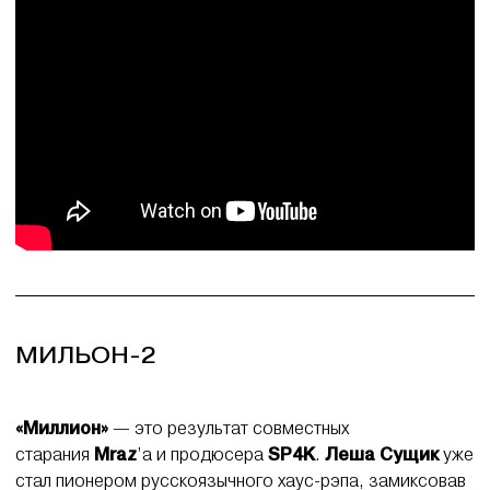
МИЛЬОН-2
«Миллион»
— это результат совместных
старания
Mraz
’а и продюсера
SP4K
.
Леша Сущик
уже
стал пионером русскоязычного хаус-рэпа, замиксовав