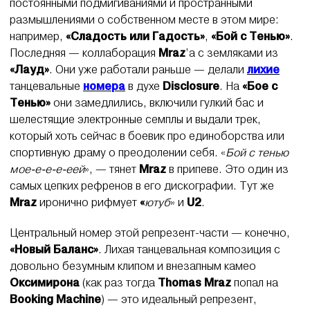
постоянными подмигиваниями и пространными
размышлениями о собственном месте в этом мире:
например,
«Сладость или Гадость»
,
«Бой с Тенью»
.
Последняя — коллаборация
Mraz
’а с земляками из
«Лауд»
. Они уже работали раньше — делали
лихие
танцевальные
номера
в духе
Disclosure
. На
«Бое с
Тенью»
они замедлились, включили гулкий бас и
шелестящие электронные семплы и выдали трек,
который хоть сейчас в боевик про единоборства или
спортивную драму о преодолении себя. «
Бой с тенью
мое-е-е-е-еей
», — тянет
Mraz
в припеве. Это один из
самых цепких рефренов в его дискографии. Тут же
Mraz
иронично рифмует
«
ютуб
» и
U2
.
Центральный номер этой репрезент-части — конечно,
«Новый Баланс»
. Лихая танцевальная композиция с
довольно безумным клипом и внезапным камео
Оксимирона
(как раз тогда
Thomas Mraz
попал на
Booking Machine
) — это идеальный репрезент,