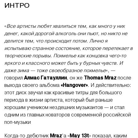
ИНТРО
«
Все артисты любят хвалиться тем, как много у них
денег, какой дорогой алкоголь они пьют, но никто не
делится тем, что происходит потом. Лично я
испытываю странное состояние, которое перетекает в
творческие порывы. Похмелье как концовка чего-то
яркого и классного может быть у бурных чувств. И
даже зима — тоже своеобразное похмелье
», —
говорил
Алмас Гатауллин
, он же
Thomas Mraz
после
выхода своего альбома
«Hangover»
. И действительно:
этот диск звучал как красивые титры для большого
периода в жизни артиста, который был раньше
хорошим учеником нездешних музыкантов — и стал
одним из главных новаторов современной российской
поп-музыки
Когда-то дебютник
Mraz
’а «
May 13t
» показал, каким