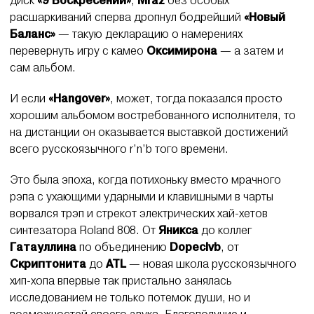
диск
«9 Воскресений»
,
Mraz
без особых
расшаркиваний сперва дропнул бодрейший
«Новый
Баланс»
— такую декларацию о намерениях
перевернуть игру с камео
Оксимирона
— а затем и
сам альбом.
И если
«Hangover»
, может, тогда показался просто
хорошим альбомом востребованного исполнителя, то
на дистанции он оказывается выставкой достижений
всего русскоязычного r’n’b того времени.
Это была эпоха, когда потихоньку вместо мрачного
рэпа с ухающими ударными и клавишными в чарты
ворвался трэп и стрекот электрических хай-хетов
синтезатора Roland 808. От
Яникса
до коллег
Гатауллина
по объединению
Dopeclvb
, от
Скриптонита
до
ATL
— новая школа русскоязычного
хип-хопа впервые так пристально занялась
исследованием не только потемок души, но и