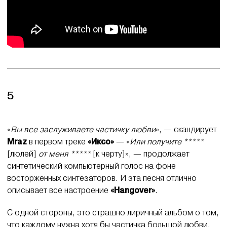
5
«
Вы все заслуживаете частичку любви
», — скандирует
Mraz
в первом треке
«Иксо»
— «
Или получите *****
[люлей]
от меня *****
[к черту]», — продолжает
синтетический компьютерный голос на фоне
восторженных синтезаторов. И эта песня отлично
описывает все настроение
«Hangover»
.
С одной стороны, это страшно лиричный альбом о том,
что каждому нужна хотя бы частичка большой любви.