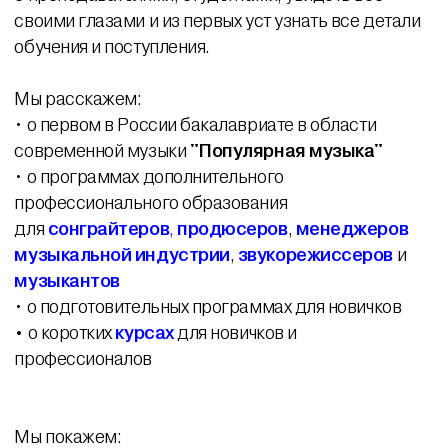
своими глазами и из первых уст узнать все детали
обучения и поступления.
Мы расскажем:
• о первом в России бакалавриате в области
современной музыки
"Популярная музыка"
• о программах дополнительного
профессионального образования
для
сонграйтеров
,
продюсеров
,
менеджеров
музыкальной индустрии
,
звукорежиссеров
и
музыкантов
• о подготовительных программах для новичков
•
о коротких
курсах
для новичков и
профессионалов
Мы покажем: