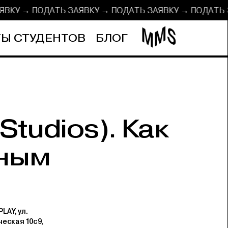
АЯВКУ → ПОДАТЬ ЗАЯВКУ → ПОДАТЬ ЗАЯВКУ → ПОДАТ
Ы СТУДЕНТОВ
БЛОГ
tudios). Как
сным
LAY, ул.
еская 10с9,