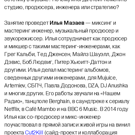
студию, продюсера, инженера или стратегию?
Занятие проведет
Илья Мазаев
— миксинг и
мастеринг инженер, музыкальный продюсер и
звукорежиссер. Илья сотрудничает как продюсер
и микшер с такими мастеринг-инженерами, как
Грег Кальби, Тед Дженсен, Майлз Шауэлл, Джон
Дэвис, Боб Людвиг, Питер Хьюитт-Даттон и
другими. Илья делал мастеринг альбомов,
сведенных другими инженерами, для Mujuice,
Artemiev, СБПЧ, Павла Додонова, DZA, DJ Anushka
и многих других. Его работы звучали на «Нашем
Радио», танцполе Berghain, в саундтреке к сериалу
Netflix, в Café Mambo и на BBC 6 Music. В 2014 году
Илья как со-продюсер и микс-инженер
поучаствовал в прямой записи живой игры на винил
проекта
Cut2Kill
(сайд-проект и коллаборация